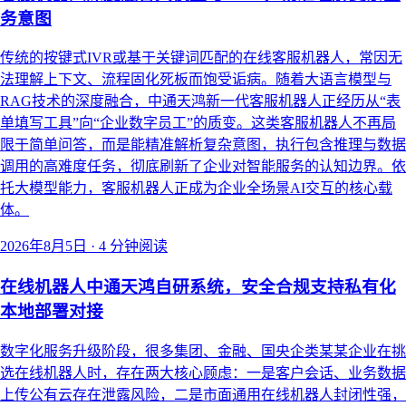
务意图
传统的按键式IVR或基于关键词匹配的在线客服机器人，常因无
法理解上下文、流程固化死板而饱受诟病。随着大语言模型与
RAG技术的深度融合，中通天鸿新一代客服机器人正经历从“表
单填写工具”向“企业数字员工”的质变。这类客服机器人不再局
限于简单问答，而是能精准解析复杂意图，执行包含推理与数据
调用的高难度任务，彻底刷新了企业对智能服务的认知边界。依
托大模型能力，客服机器人正成为企业全场景AI交互的核心载
体。
2026年8月5日
·
4 分钟阅读
在线机器人中通天鸿自研系统，安全合规支持私有化
本地部署对接
数字化服务升级阶段，很多集团、金融、国央企类某某企业在挑
选在线机器人时，存在两大核心顾虑：一是客户会话、业务数据
上传公有云存在泄露风险，二是市面通用在线机器人封闭性强，