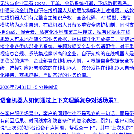
无法与企业现有 CRM、工单、会员系统打通，形成数据孤岛。
中通天鸿全链路自研在线机器人从底层架构解决上述难题，这款
在线机器人拥有完整自主知识产权，全套代码、AI 模型、通信
模块均为原生自研，在线机器人具备多重安全防护机制，同时支
持 SaaS、混合云、私有化本地部署三种模式，私有化版本在线
机器人可本地存储全部业务数据，提供标准化开放接口，无缝对
接企业各类内部业务系统，兼顾数据安全与业务适配性，对于重
视信息合规、系统集成需求高的企业，自研架构的在线机器人是
更稳妥的选择，企业部署在线机器人前，可根据自身数据安全等
级，选择对应部署形态的在线机器人，充分发挥在线机器人自动
化接待、商机挖掘、自助答疑的业务价值。
2026年7月31日
·
5 分钟阅读
语音机器人如何通过上下文理解复杂对话场景？
在客户服务场景中，客户的问题往往不是孤立的一句话，而是带
有前因后果、时间线索和隐含条件的复杂表达。例如，客户可能
说“上次买的那台设备有点问题，帮我查一下”，其中“上次买的”