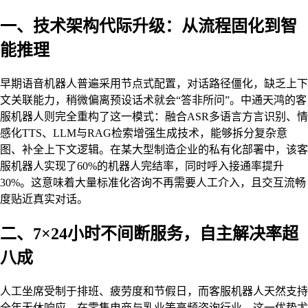
一、技术架构代际升级：从流程固化到智
能推理
早期语音机器人普遍采用节点式配置，对话路径僵化，缺乏上下
文关联能力，稍微偏离预设话术就会“答非所问”。中通天鸿的客
服机器人则完全重构了这一模式：融合ASR多语言方言识别、情
感化TTS、LLM与RAG检索增强生成技术，能够拆分复杂意
图、补全上下文逻辑。在某大型制造企业的私有化部署中，该客
服机器人实现了60%的机器人完结率，同时呼入接通率提升
30%。这意味着大量标准化咨询不再需要人工介入，且交互流畅
度贴近真实对话。
二、7×24小时不间断服务，自主解决率超
八成
人工坐席受制于排班、疲劳度和节假日，而客服机器人天然支持
全年无休响应。在零售电商与乳业等高频咨询行业，这一优势尤