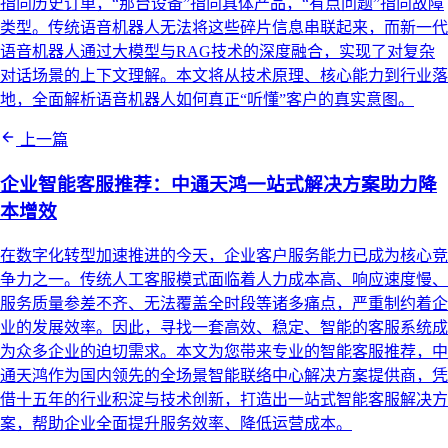
指向历史订单，“那台设备”指向具体产品，“有点问题”指向故障
类型。传统语音机器人无法将这些碎片信息串联起来，而新一代
语音机器人通过大模型与RAG技术的深度融合，实现了对复杂
对话场景的上下文理解。本文将从技术原理、核心能力到行业落
地，全面解析语音机器人如何真正“听懂”客户的真实意图。
上一篇
企业智能客服推荐：中通天鸿一站式解决方案助力降
本增效
在数字化转型加速推进的今天，企业客户服务能力已成为核心竞
争力之一。传统人工客服模式面临着人力成本高、响应速度慢、
服务质量参差不齐、无法覆盖全时段等诸多痛点，严重制约着企
业的发展效率。因此，寻找一套高效、稳定、智能的客服系统成
为众多企业的迫切需求。本文为您带来专业的智能客服推荐，中
通天鸿作为国内领先的全场景智能联络中心解决方案提供商，凭
借十五年的行业积淀与技术创新，打造出一站式智能客服解决方
案，帮助企业全面提升服务效率、降低运营成本。