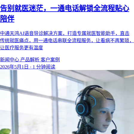
告别就医迷茫，一通电话解锁全流程贴心
陪伴
中通天鸿AI语音导诊解决方案，打造专属就医智能助手，直击
传统就医痛点，用一通电话串联全流程服务，让看病不再繁琐，
让医疗服务更有温度
新闻中心
产品解析
客户案例
2026年5月1日
·
1 分钟阅读