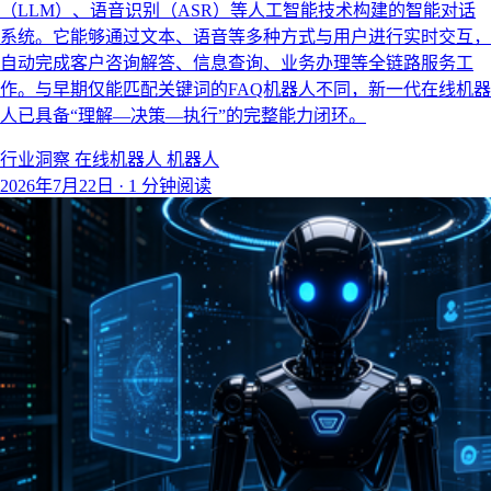
（LLM）、语音识别（ASR）等人工智能技术构建的智能对话
系统。它能够通过文本、语音等多种方式与用户进行实时交互，
自动完成客户咨询解答、信息查询、业务办理等全链路服务工
作。与早期仅能匹配关键词的FAQ机器人不同，新一代在线机器
人已具备“理解—决策—执行”的完整能力闭环。
行业洞察
在线机器人
机器人
2026年7月22日
·
1 分钟阅读