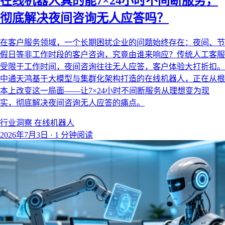
在线机器人真的能7×24小时不间断服务，
彻底解决夜间咨询无人应答吗？
在客户服务领域，一个长期困扰企业的问题始终存在：夜间、节
假日等非工作时段的客户咨询，究竟由谁来响应？传统人工客服
受限于工作时间，夜间咨询往往无人应答，客户体验大打折扣。
中通天鸿基于大模型与集群化架构打造的在线机器人，正在从根
本上改变这一局面——让7×24小时不间断服务从理想变为现
实，彻底解决夜间咨询无人应答的痛点。
行业洞察
在线机器人
2026年7月3日
·
1 分钟阅读