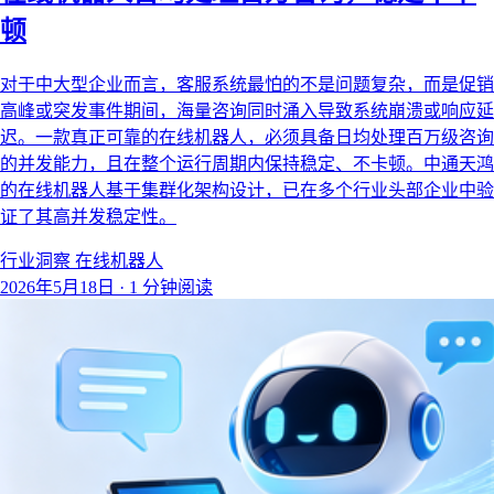
顿
对于中大型企业而言，客服系统最怕的不是问题复杂，而是促销
高峰或突发事件期间，海量咨询同时涌入导致系统崩溃或响应延
迟。一款真正可靠的在线机器人，必须具备日均处理百万级咨询
的并发能力，且在整个运行周期内保持稳定、不卡顿。中通天鸿
的在线机器人基于集群化架构设计，已在多个行业头部企业中验
证了其高并发稳定性。
行业洞察
在线机器人
2026年5月18日
·
1 分钟阅读