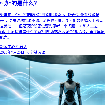
“协”的是什么？
近年来，企业的智能化项目落地过程中，都会先“让系统跑起
来”，更关注功能通不通、流程顺不顺、能不能替代掉人工的重
复劳动……但是现阶段更需要先思考一个问题：AI和人工之
间，到底应该是什么关系？把“两端怎么配合”想清楚，再往里填
能力。
新闻中心
机器人
2026年7月25日
·
6 分钟阅读