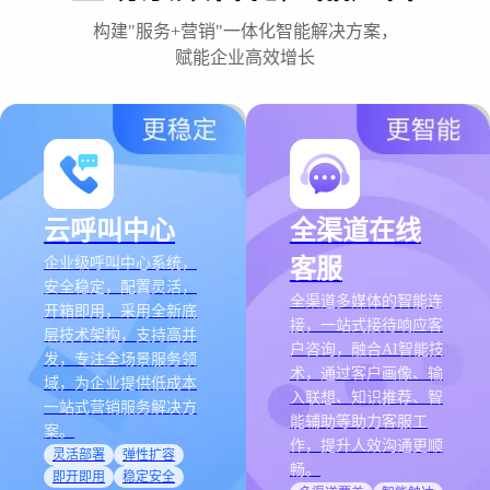
构建"服务+营销"一体化智能解决方案，
赋能企业高效增长
云呼叫中心
全渠道在线
企业级呼叫中心系统，
客服
安全稳定，配置灵活，
全渠道多媒体的智能连
开箱即用，采用全新底
接，一站式接待响应客
层技术架构，支持高并
户咨询，融合AI智能技
发，专注全场景服务领
术，通过客户画像、输
域，为企业提供低成本
入联想、知识推荐、智
一站式营销服务解决方
能辅助等助力客服工
案。
作，提升人效沟通更顺
灵活部署
弹性扩容
畅。
即开即用
稳定安全