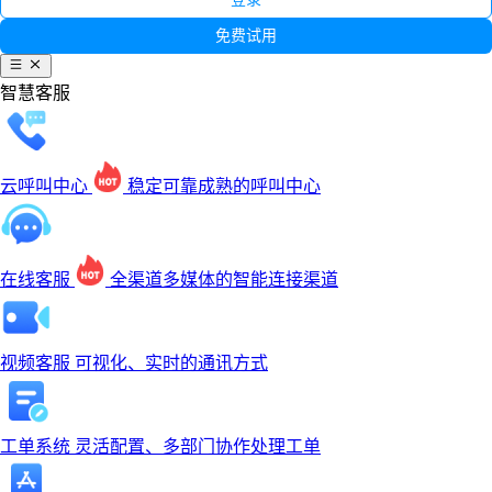
云呼叫中心
在线客服
文本机器人
语音机器人
语音机器人
智能辅助
免费试用
智能体
工单系统
相关产品
立即咨询
立即咨询
了解更多
了解更多
智慧客服
在线客服
工单系统
智能质检
智能
体
立即咨询
了解更多
云呼叫中心
稳定可靠成熟的呼叫中心
在线客服
全渠道多媒体的智能连接渠道
视频客服
可视化、实时的通讯方式
工单系统
灵活配置、多部门协作处理工单