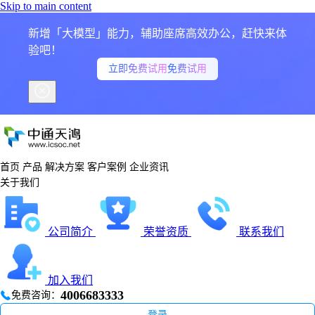
Skip to main content
医疗健康行业解决方案
零售电商行业解决方案
教育培训行业解决方案
AI语音智能导诊，打造高效、普惠、精准的医疗服务新体验
AI驱动全渠道智能化，打造零售电商高效服务与增长新引擎
全链路一站式解决方案，助力教育机构营销获客、咨询转化、服
新增「大模型」能力，辅助座席高效办公，赶快来体
务升级，驱动精细化运营
7×24小时智能语音接待，秒级响应，告别热线占线等
全渠道一体化接入，打破服务壁垒，实现客户咨询无缝
验吧！
待
连贯
全渠道统一获客，用户行为全程溯源，精细化运营提升
立即免费试用
免费试用
线索转化率
AI智能问诊分诊，依托医学知识图谱，精准推荐就诊科
大模型赋能智能交互，7×24小时承接咨询，大幅降低
室
人工成本
全国码号资源+智能路由调度，线路稳定高并发
AI机器人自动响应，解决80%重复咨询，大幅降低人力
全流程语音挂号服务，直连HIS系统，适老友好无操作
智能工单+全量质检，打通业务全链路，提升服务效率
门槛
与客户满意度
成本
客户案例
客户案例
客户案例
首页
产品
解决方案
客户案例
企业资讯
关于我们
公司简介
荣誉资质
联系我们
加入我们
4006683333
免费咨询：
相关产品
相关产品
登录