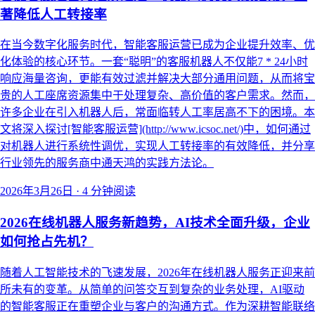
著降低人工转接率
在当今数字化服务时代，智能客服运营已成为企业提升效率、优
化体验的核心环节。一套“聪明”的客服机器人不仅能7 * 24小时
响应海量咨询，更能有效过滤并解决大部分通用问题，从而将宝
贵的人工座席资源集中于处理复杂、高价值的客户需求。然而，
许多企业在引入机器人后，常面临转人工率居高不下的困境。本
文将深入探讨[智能客服运营](http://www.icsoc.net/)中，如何通过
对机器人进行系统性调优，实现人工转接率的有效降低，并分享
行业领先的服务商中通天鸿的实践方法论。
2026年3月26日
·
4 分钟阅读
2026在线机器人服务新趋势，AI技术全面升级，企业
如何抢占先机？
随着人工智能技术的飞速发展，2026年在线机器人服务正迎来前
所未有的变革。从简单的问答交互到复杂的业务处理，AI驱动
的智能客服正在重塑企业与客户的沟通方式。作为深耕智能联络