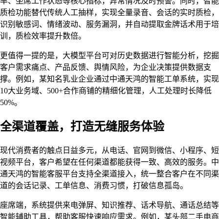
率、坐席工作状态等核心指标，异常情况及时预警。同时，智能
质检功能替代传统人工抽样，实现全量录音、会话的实时质检，
识别敏感词、情绪波动、服务漏洞，并自动提取金牌话术用于培
训，质检效率提升数倍。
更值得一提的是，大模型平台可对历史数据进行智能分析，挖掘
客户需求痛点、产品反馈、舆情风险，为企业决策提供数据支
撑。例如，某知名乳业企业通过中通天鸿的智能工单系统，实现
10大业务域、500+合作商铺的精细化管理，人工处理时长降低
50%。
全渠道覆盖，打造无缝服务体验
现代消费者的触点日益多元，从电话、官网到微信、小程序、短
视频平台，客户希望在任何渠道都能获得一致、高效的服务。中
通天鸿的智能客服平台支持全渠道接入，统一整合客户在不同渠
道的会话记录、工单信息、消费习惯，打破信息孤岛。
座席端，系统提供来电弹屏、知识推荐、话术导航、通话总结等
智能辅助工具，帮助客服快速响应需求。例如，某头部二手电商