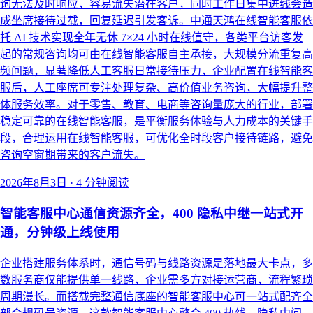
询无法及时响应，容易流失潜在客户，同时工作日集中进线会造
成坐席接待过载，回复延迟引发客诉。中通天鸿在线智能客服依
托 AI 技术实现全年无休 7×24 小时在线值守，各类平台访客发
起的常规咨询均可由在线智能客服自主承接，大规模分流重复高
频问题，显著降低人工客服日常接待压力，企业配置在线智能客
服后，人工座席可专注处理复杂、高价值业务咨询，大幅提升整
体服务效率。对于零售、教育、电商等咨询量庞大的行业，部署
稳定可靠的在线智能客服，是平衡服务体验与人力成本的关键手
段，合理运用在线智能客服，可优化全时段客户接待链路，避免
咨询空窗期带来的客户流失。
2026年8月3日
·
4 分钟阅读
智能客服中心通信资源齐全，400 隐私中继一站式开
通，分钟级上线使用
企业搭建服务体系时，通信号码与线路资源是落地最大卡点，多
数服务商仅能提供单一线路，企业需多方对接运营商，流程繁琐
周期漫长。而搭载完整通信底座的智能客服中心可一站式配齐全