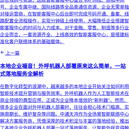
部合规码号资源，这款智能客服中心整合 400 热线、隐私中间
号、企业专属中继、国际线路等全品类通信资源，企业无需单独
对接运营商，在智能客服中心后台即可完成号码开通、备案、线
路配置全流程操作，实现分钟级上线使用，大幅降低企业搭建智
能客服中心的时间与人力成本。对于金融、零售、制造等多行业
企业而言，一套资源齐全、上线高效的智能客服中心，是搭建标
准化客户联络体系的基础载体。
上一篇
本地企业福音！外呼机器人部署原来这么简单，一站
式落地服务全解析
在数字化转型的浪潮中，越来越多的本地企业开始关注如何利用
智能技术提升营销与服务效率。外呼机器人作为人工智能技术在
商业领域的典型应用，正成为企业降本增效的“新利器”。然而，
很多企业在面对外呼机器人部署时，往往会担心技术门槛高、实
施周期长、维护复杂等问题。中通天鸿作为全场景智能联络中心
解决方案服务商，凭借深厚的技术积淀与丰富的落地经验，推出
了本地企业外呼机器人部署一站式落地服务，让智能外呼变得触