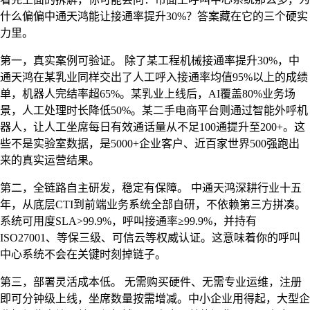
什么偏偏中通天鸿能让接通率提升30%？答案藏在它的三个硬实
力里。
第一，真实案例可验证。 除了某工程机械接通率提升30%，中
通天鸿在某乳业同样交出了人工呼入接通率均值95%以上的成绩
单，机器人完结率超65%。某乳业上线后，AI覆盖80%业务场
景，人工处理时长降低50%。某二手电商平台则通过智能外呼机
器人，让人工坐席每日有效通话量从不足100通提升至200+。这
些不是实验室数据，是5000+企业客户、近百家世界500强跑出
来的真实运营结果。
第二，全链路自主研发，稳定有保障。 中通天鸿深耕行业十五
年，从底层CTI到前端业务系统全部自研，不依赖第三方拼凑。
系统可用度SLA>99.9%，呼叫接通率≥99.9%，并持有
ISO27001、等保三级、可信云等权威认证。这意味着你的呼叫
中心系统不会在关键时刻掉链子。
第三，部署灵活成本低。 无需购买硬件、无需专业运维，注册
即可分钟级上线，坐席数量按需增减。中小企业用得起，大型企