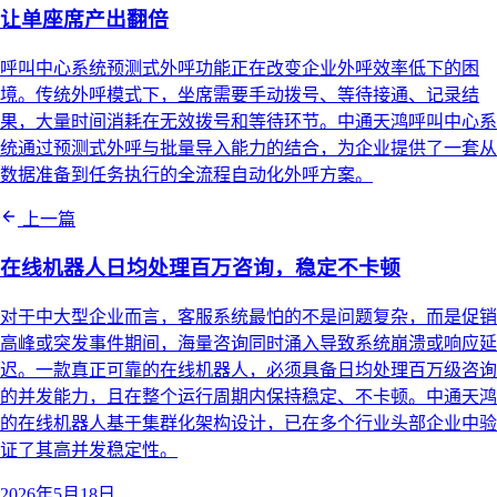
让单座席产出翻倍
呼叫中心系统预测式外呼功能正在改变企业外呼效率低下的困
境。传统外呼模式下，坐席需要手动拨号、等待接通、记录结
果，大量时间消耗在无效拨号和等待环节。中通天鸿呼叫中心系
统通过预测式外呼与批量导入能力的结合，为企业提供了一套从
数据准备到任务执行的全流程自动化外呼方案。
上一篇
在线机器人日均处理百万咨询，稳定不卡顿
对于中大型企业而言，客服系统最怕的不是问题复杂，而是促销
高峰或突发事件期间，海量咨询同时涌入导致系统崩溃或响应延
迟。一款真正可靠的在线机器人，必须具备日均处理百万级咨询
的并发能力，且在整个运行周期内保持稳定、不卡顿。中通天鸿
的在线机器人基于集群化架构设计，已在多个行业头部企业中验
证了其高并发稳定性。
2026年5月18日