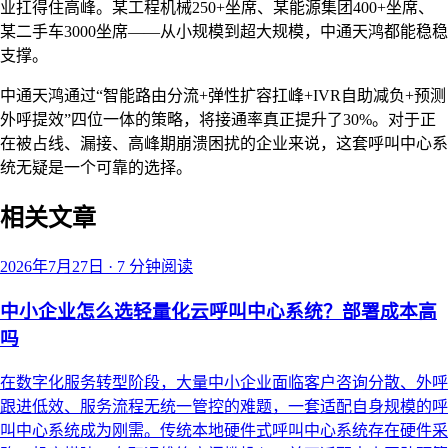
业扛得住高峰。某工程机械250+坐席、某能源集团400+坐席、
某二手车3000坐席——从小规模到超大规模，中通天鸿都能稳稳
支撑。
中通天鸿通过“智能路由分流+弹性扩容扛峰+IVR自助减负+预测
外呼提效”四位一体的策略，将接通率真正提升了30%。对于正
在被占线、漏接、高峰期崩溃困扰的企业来说，这套呼叫中心系
统无疑是一个可靠的选择。
相关文章
2026年7月27日
·
7 分钟阅读
中小企业怎么选轻量化云呼叫中心系统？部署成本高
吗
在数字化服务转型阶段，大量中小企业面临客户咨询分散、外呼
跟进低效、服务流程无统一管控的难题，一套适配自身规模的呼
叫中心系统成为刚需。传统本地硬件式呼叫中心系统存在硬件采