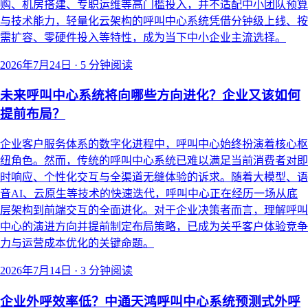
购、机房搭建、专职运维等高门槛投入，并不适配中小团队预算
与技术能力，轻量化云架构的呼叫中心系统凭借分钟级上线、按
需扩容、零硬件投入等特性，成为当下中小企业主流选择。
2026年7月24日
·
5 分钟阅读
未来呼叫中心系统将向哪些方向进化？企业又该如何
提前布局？
企业客户服务体系的数字化进程中，呼叫中心始终扮演着核心枢
纽角色。然而，传统的呼叫中心系统已难以满足当前消费者对即
时响应、个性化交互与全渠道无缝体验的诉求。随着大模型、语
音AI、云原生等技术的快速迭代，呼叫中心正在经历一场从底
层架构到前端交互的全面进化。对于企业决策者而言，理解呼叫
中心的演进方向并提前制定布局策略，已成为关乎客户体验竞争
力与运营成本优化的关键命题。
2026年7月14日
·
3 分钟阅读
企业外呼效率低？中通天鸿呼叫中心系统预测式外呼