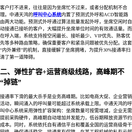
客户打不进来，往往是因为坐席忙不过来，或者分配机制不合
理。中通天鸿的
呼叫中心系统
内置了预测式外呼和ACD智能路
由两大功能。预测式外呼通过算法批量发起外呼，坐席空闲时自
动接通已接听的客户，大幅提升坐席单位时间的有效通话量。而
在呼入端，系统支持按空闲最长、接听最少、VIP优先、熟客优
先等多种路由策略，确保重要客户和紧急问题被优先分配。这套
“内外兼修”的机制，直接缓解了坐席拥堵，为提升30%接通率扫
清了第一道障碍。
二、弹性扩容+运营商级线路，高峰期不
“掉链”
接通率下滑的最大杀手是业务高峰期。比如电商大促、企业营销
活动，瞬间涌入的呼叫量可能超过系统承载上限。中通天鸿的呼
叫中心系统采用弹性扩容架构：坐席数量可按需增减，企业无需
提前采购硬件，高峰期自动增加并发能力，低谷期释放资源节约
成本。同时，系统依托自有通信平台和覆盖全国的运营商级骨干
网络，确保通话稳定、接通率有保障。在某工程机械的私有云部