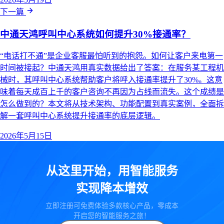
下一篇
中通天鸿呼叫中心系统如何提升30%接通率？
“电话打不通”是企业客服最怕听到的抱怨。如何让客户来电第一
时间被接起？中通天鸿用真实数据给出了答案：在服务某工程机
械时，其呼叫中心系统帮助客户将呼入接通率提升了30%。这意
味着每天成百上千的客户咨询不再因为占线而流失。这个成绩是
怎么做到的？本文将从技术架构、功能配置到真实案例，全面拆
解一套呼叫中心系统提升接通率的底层逻辑。
2026年5月15日
从这里开始，用智能服务
实现降本增效
立即注册可免费体验多款核心产品，零成本
开启您的智能服务之旅！