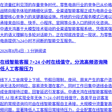
在流量红利见顶的存量竞争时代，零售电商行业的竞争已从价格
战转向服务体验的精细化运营。全渠道智能客服正成为电商企业
重塑核心竞争力的关键基础设施。传统的分段式服务模式已难以
承接来自抖音、快手、小程序、官网等众多入口的碎片化咨询。
中通天鸿基于大模型技术驱动的全渠道智能客服系统，凭借其强
大的语义理解与多轮对话能力，正在彻底改变这一现状，为零售
电商提供7x24小时不间断的智能交互服务。
2026年8月4日
·
3 分钟阅读
在线智能客服 7×24 小时在线值守，分流高频咨询降
低人工客服压力
线下人工坐席受上下班、节假日限制，夜间、周末产生的客户咨
询无法及时响应，容易流失潜在客户，同时工作日集中进线会造
成坐席接待过载，回复延迟引发客诉。中通天鸿在线智能客服依
托 AI 技术实现全年无休 7×24 小时在线值守，各类平台访客发
起的常规咨询均可由在线智能客服自主承接，大规模分流重复高
频问题，显著降低人工客服日常接待压力，企业配置在线智能客