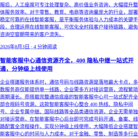
服后，人工座席可专注处理复杂、高价值业务咨询，大幅提升整
体服务效率。对于零售、教育、电商等咨询量庞大的行业，部署
稳定可靠的在线智能客服，是平衡服务体验与人力成本的关键手
段，合理运用在线智能客服，可优化全时段客户接待链路，避免
咨询空窗期带来的客户流失。
2026年8月3日
·
4 分钟阅读
智能客服中心通信资源齐全，400 隐私中继一站式开
通，分钟级上线使用
企业搭建服务体系时，通信号码与线路资源是落地最大卡点，多
数服务商仅能提供单一线路，企业需多方对接运营商，流程繁琐
周期漫长。而搭载完整通信底座的智能客服中心可一站式配齐全
部合规码号资源，这款智能客服中心整合 400 热线、隐私中间
号、企业专属中继、国际线路等全品类通信资源，企业无需单独
对接运营商，在智能客服中心后台即可完成号码开通、备案、线
路配置全流程操作，实现分钟级上线使用，大幅降低企业搭建智
能客服中心的时间与人力成本。对于金融、零售、制造等多行业