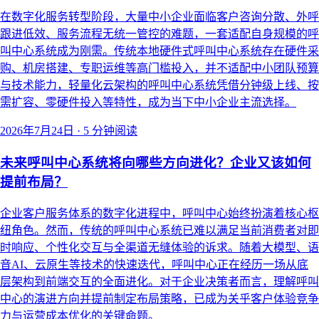
在数字化服务转型阶段，大量中小企业面临客户咨询分散、外呼
跟进低效、服务流程无统一管控的难题，一套适配自身规模的呼
叫中心系统成为刚需。传统本地硬件式呼叫中心系统存在硬件采
购、机房搭建、专职运维等高门槛投入，并不适配中小团队预算
与技术能力，轻量化云架构的呼叫中心系统凭借分钟级上线、按
需扩容、零硬件投入等特性，成为当下中小企业主流选择。
2026年7月24日
·
5 分钟阅读
未来呼叫中心系统将向哪些方向进化？企业又该如何
提前布局？
企业客户服务体系的数字化进程中，呼叫中心始终扮演着核心枢
纽角色。然而，传统的呼叫中心系统已难以满足当前消费者对即
时响应、个性化交互与全渠道无缝体验的诉求。随着大模型、语
音AI、云原生等技术的快速迭代，呼叫中心正在经历一场从底
层架构到前端交互的全面进化。对于企业决策者而言，理解呼叫
中心的演进方向并提前制定布局策略，已成为关乎客户体验竞争
力与运营成本优化的关键命题。