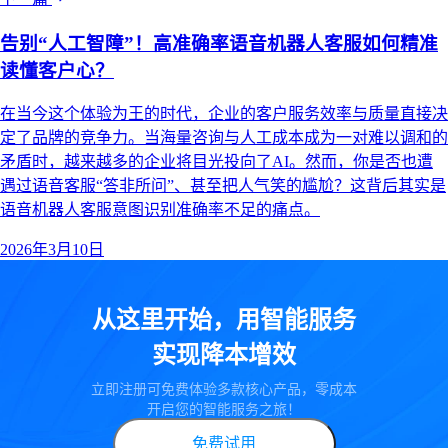
告别“人工智障”！高准确率语音机器人客服如何精准
读懂客户心？
在当今这个体验为王的时代，企业的客户服务效率与质量直接决
定了品牌的竞争力。当海量咨询与人工成本成为一对难以调和的
矛盾时，越来越多的企业将目光投向了AI。然而，你是否也遭
遇过语音客服“答非所问”、甚至把人气笑的尴尬？这背后其实是
语音机器人客服意图识别准确率不足的痛点。
2026年3月10日
从这里开始，用智能服务
实现降本增效
立即注册可免费体验多款核心产品，零成本
开启您的智能服务之旅！
免费试用