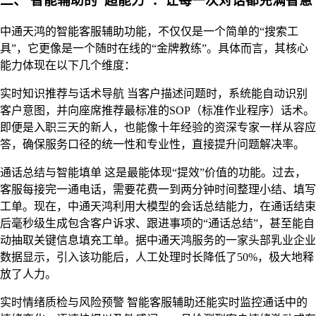
二、 智能辅助的“超能力”：让每一次对话都充满智慧
中通天鸿的智能客服辅助功能，不仅仅是一个简单的“搜索工
具”，它更像是一个随时在线的“金牌教练”。具体而言，其核心
能力体现在以下几个维度：
实时知识推荐与话术导航 当客户描述问题时，系统能自动识别
客户意图，并向座席推荐最标准的SOP（标准作业程序）话术。
即便是入职三天的新人，也能像十年经验的资深专家一样从容应
答，确保服务口径的统一性和专业性，直接提升问题解决率。
通话总结与智能填单 这是最能体现“提效”价值的功能。过去，
客服每接完一通电话，需要花费一到两分钟时间整理小结、填写
工单。现在，中通天鸿利用大模型的会话总结能力，在通话结束
后毫秒级生成包含客户诉求、跟进事项的“通话总结”，甚至能自
动抽取关键信息填充工单。据中通天鸿服务的一家头部乳业企业
数据显示，引入该功能后，人工处理时长降低了50%，极大地释
放了人力。
实时情绪质检与风险预警 智能客服辅助还能实时监控通话中的