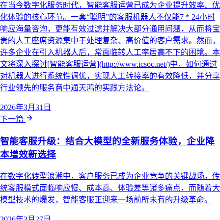
在当今数字化服务时代，智能客服运营已成为企业提升效率、优
化体验的核心环节。一套“聪明”的客服机器人不仅能7 * 24小时
响应海量咨询，更能有效过滤并解决大部分通用问题，从而将宝
贵的人工座席资源集中于处理复杂、高价值的客户需求。然而，
许多企业在引入机器人后，常面临转人工率居高不下的困境。本
文将深入探讨[智能客服运营](http://www.icsoc.net/)中，如何通过
对机器人进行系统性调优，实现人工转接率的有效降低，并分享
行业领先的服务商中通天鸿的实践方法论。
2026年3月31日
下一篇
智能客服升级：结合大模型的全新服务体验，企业降
本增效新选择
在数字化转型浪潮中，客户服务已成为企业竞争的关键战场。传
统客服模式面临响应慢、成本高、体验差等诸多痛点，而随着大
模型技术的爆发，智能客服正迎来一场前所未有的升级革命。
2026年3月27日