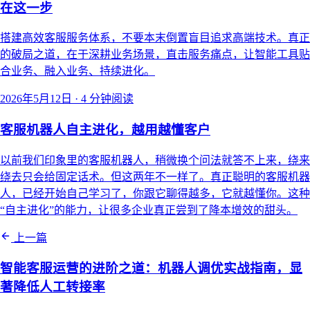
在这一步
搭建高效客服服务体系，不要本末倒置盲目追求高端技术。真正
的破局之道，在于深耕业务场景，直击服务痛点，让智能工具贴
合业务、融入业务、持续进化。
2026年5月12日
·
4 分钟阅读
客服机器人自主进化，越用越懂客户
以前我们印象里的客服机器人，稍微换个问法就答不上来，绕来
绕去只会给固定话术。但这两年不一样了。真正聪明的客服机器
人，已经开始自己学习了，你跟它聊得越多，它就越懂你。这种
“自主进化”的能力，让很多企业真正尝到了降本增效的甜头。
上一篇
智能客服运营的进阶之道：机器人调优实战指南，显
著降低人工转接率