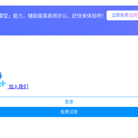
务升级，驱动精细化运营
立即免费试用
模型」能力，辅助座席高效办公，赶快来体验吧！
待
连贯
线索转化率
科室
人工成本
成本
门槛
与客户满意度
加入我们
体
智能体
工单系统
登录
免费试用