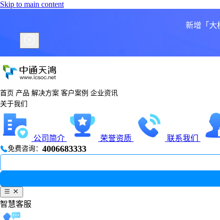
Skip to main content
医疗健康行业解决方案
零售电商行业解决方案
教育培训行业解决方案
AI语音智能导诊，打造高效、普惠、精准的医疗服务新体验
AI驱动全渠道智能化，打造零售电商高效服务与增长新引擎
全链路一站式解决方案，助力教育机构营销获客、咨询转化、服
新增「大
7×24小时智能语音接待，秒级响应，告别热线占线等
全渠道一体化接入，打破服务壁垒，实现客户咨询无缝
全渠道统一获客，用户行为全程溯源，精细化运营提升
AI智能问诊分诊，依托医学知识图谱，精准推荐就诊
大模型赋能智能交互，7×24小时承接咨询，大幅降低
全国码号资源+智能路由调度，线路稳定高并发
AI机器人自动响应，解决80%重复咨询，大幅降低人力
全流程语音挂号服务，直连HIS系统，适老友好无操作
智能工单+全量质检，打通业务全链路，提升服务效率
客户案例
客户案例
客户案例
首页
产品
解决方案
客户案例
企业资讯
关于我们
相关产品
相关产品
相关产品
公司简介
荣誉资质
联系我们
4006683333
免费咨询：
云呼叫中心
在线客服
在线客服
工单系统
文本机器人
语音机器人
智能质检
语音机器人
智能辅助
智能
立即咨询
立即咨询
立即咨询
了解更多
了解更多
了解更多
智慧客服