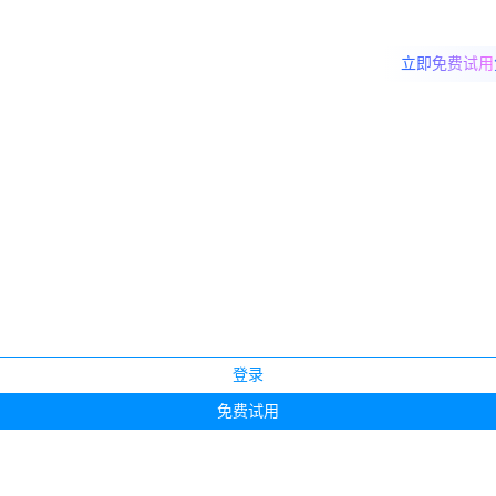
立即免费试用
模型」能力，辅助座席高效办公，赶快来体验吧！
加入我们
登录
免费试用