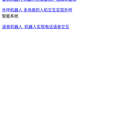
人工外呼系统
分配数据给销售进行预览式外呼
自动外呼系统
自动触达客户进行语音通知
催收机器人
机器人实现催收、低成本高效触达
营销机器人
机器人实现营销、低成本营销
外呼机器人
多场景的人机交互实现外呼
智能系统
语音机器人
机器人实现电话语音交互